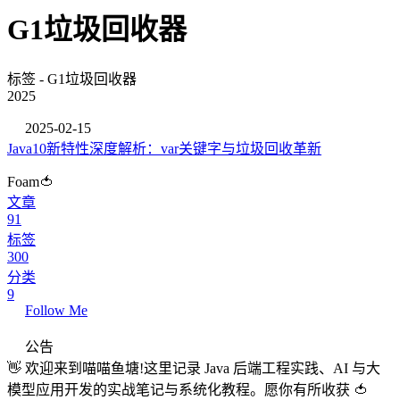
G1垃圾回收器
标签 - G1垃圾回收器
2025
2025-02-15
Java10新特性深度解析：var关键字与垃圾回收革新
Foam🍅
文章
91
标签
300
分类
9
Follow Me
公告
👋 欢迎来到喵喵鱼塘!这里记录 Java 后端工程实践、AI 与大
模型应用开发的实战笔记与系统化教程。愿你有所收获 🍅