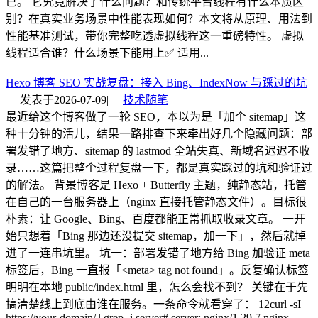
已。 它究竟解决了什么问题？和传统平台线程有什么本质区
别？在真实业务场景中性能表现如何？本文将从原理、用法到
性能基准测试，带你完整吃透虚拟线程这一重磅特性。 虚拟
线程适合谁？什么场景下能用上✅ 适用...
Hexo 博客 SEO 实战复盘：接入 Bing、IndexNow 与踩过的坑
发表于
2026-07-09
|
技术随笔
最近给这个博客做了一轮 SEO，本以为是「加个 sitemap」这
种十分钟的活儿，结果一路排查下来牵出好几个隐藏问题：部
署发错了地方、sitemap 的 lastmod 全站失真、新域名迟迟不收
录……这篇把整个过程复盘一下，都是真实踩过的坑和验证过
的解法。 背景博客是 Hexo + Butterfly 主题，纯静态站，托管
在自己的一台服务器上（nginx 直接托管静态文件）。目标很
朴素：让 Google、Bing、百度都能正常抓取收录文章。 一开
始只想着「Bing 那边还没提交 sitemap，加一下」，然后就掉
进了一连串坑里。 坑一：部署发错了地方给 Bing 加验证 meta
标签后，Bing 一直报「<meta> tag not found」。反复确认标签
明明在本地 public/index.html 里，怎么会找不到？ 关键在于先
搞清楚线上到底由谁在服务。一条命令就看穿了： 12curl -sI
https://your-domain/ | grep -i server# server: nginx/1.29.7 nginx