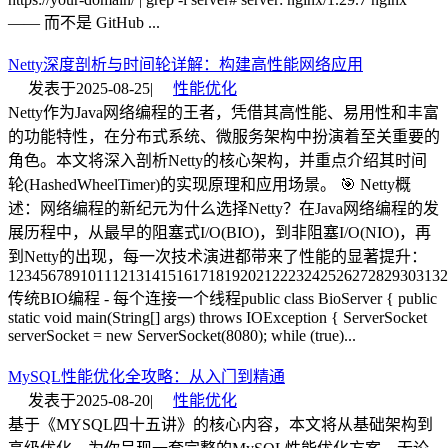
—— 而不是 GitHub ...
Netty深度剖析与时间轮详解：构建高性能网络应用
发表于
2025-08-25
|
性能优化
Netty作为Java网络编程的王者，凭借其高性能、易用性和丰富
的功能特性，在分布式系统、微服务架构中扮演着至关重要的
角色。本文将深入剖析Netty的核心架构，并重点介绍其时间
轮(HashedWheelTimer)的实现原理和应用场景。 🎯 Netty概
述：网络编程的新纪元为什么选择Netty？在Java网络编程的发
展历程中，从最早的阻塞式I/O(BIO)，到非阻塞I/O(NIO)，再
到Netty的出现，每一次技术演进都带来了性能的显著提升：
1234567891011121314151617181920212223242526272829303132
传统BIO编程 - 每个连接一个线程public class BioServer { public
static void main(String[] args) throws IOException { ServerSocket
serverSocket = new ServerSocket(8080); while (true)...
MySQL性能优化全攻略：从入门到精通
发表于
2025-08-20
|
性能优化
基于《MYSQL四十五讲》的核心内容，本文将从基础架构到