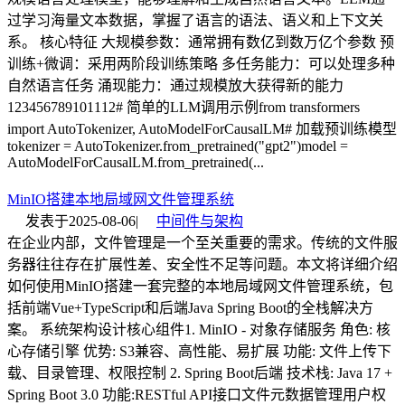
过学习海量文本数据，掌握了语言的语法、语义和上下文关
系。 核心特征 大规模参数：通常拥有数亿到数万亿个参数 预
训练+微调：采用两阶段训练策略 多任务能力：可以处理多种
自然语言任务 涌现能力：通过规模放大获得新的能力
123456789101112# 简单的LLM调用示例from transformers
import AutoTokenizer, AutoModelForCausalLM# 加载预训练模型
tokenizer = AutoTokenizer.from_pretrained("gpt2")model =
AutoModelForCausalLM.from_pretrained(...
MinIO搭建本地局域网文件管理系统
发表于
2025-08-06
|
中间件与架构
在企业内部，文件管理是一个至关重要的需求。传统的文件服
务器往往存在扩展性差、安全性不足等问题。本文将详细介绍
如何使用MinIO搭建一套完整的本地局域网文件管理系统，包
括前端Vue+TypeScript和后端Java Spring Boot的全栈解决方
案。 系统架构设计核心组件1. MinIO - 对象存储服务 角色: 核
心存储引擎 优势: S3兼容、高性能、易扩展 功能: 文件上传下
载、目录管理、权限控制 2. Spring Boot后端 技术栈: Java 17 +
Spring Boot 3.0 功能:RESTful API接口文件元数据管理用户权