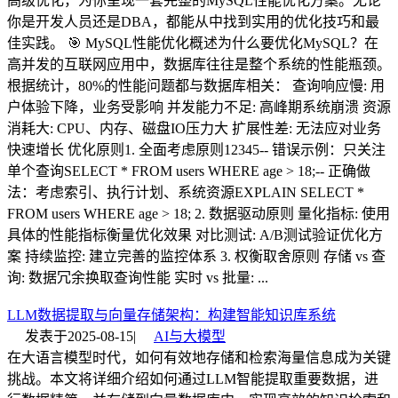
高级优化，为你呈现一套完整的MySQL性能优化方案。无论
你是开发人员还是DBA，都能从中找到实用的优化技巧和最
佳实践。 🎯 MySQL性能优化概述为什么要优化MySQL？在
高并发的互联网应用中，数据库往往是整个系统的性能瓶颈。
根据统计，80%的性能问题都与数据库相关： 查询响应慢: 用
户体验下降，业务受影响 并发能力不足: 高峰期系统崩溃 资源
消耗大: CPU、内存、磁盘IO压力大 扩展性差: 无法应对业务
快速增长 优化原则1. 全面考虑原则12345-- 错误示例：只关注
单个查询SELECT * FROM users WHERE age > 18;-- 正确做
法：考虑索引、执行计划、系统资源EXPLAIN SELECT *
FROM users WHERE age > 18; 2. 数据驱动原则 量化指标: 使用
具体的性能指标衡量优化效果 对比测试: A/B测试验证优化方
案 持续监控: 建立完善的监控体系 3. 权衡取舍原则 存储 vs 查
询: 数据冗余换取查询性能 实时 vs 批量: ...
LLM数据提取与向量存储架构：构建智能知识库系统
发表于
2025-08-15
|
AI与大模型
在大语言模型时代，如何有效地存储和检索海量信息成为关键
挑战。本文将详细介绍如何通过LLM智能提取重要数据，进