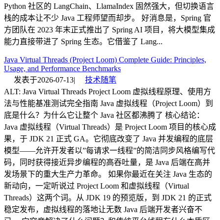
Python 社区的 LangChain、LlamaIndex 固然强大，但切换语言
栈的成本让不少 Java 工程师望而却步。 好消息是，Spring 官
方团队在 2023 年末正式推出了 Spring AI 项目，将大模型集成
能力直接带进了 Spring 生态。它借鉴了 Lang...
Java Virtual Threads (Project Loom) Complete Guide: Principles,
Usage, and Performance Benchmarks
发表于
2026-07-13
|
技术随笔
ALT: Java Virtual Threads Project Loom 虚拟线程原理、使用方
法与性能基准测试完全指南 Java 虚拟线程（Project Loom）到
底是什么？为什么它让整个 Java 社区都沸腾了 核心结论：
Java 虚拟线程（Virtual Threads）是 Project Loom 项目的核心成
果，于 JDK 21 正式 GA。它彻底改变了 Java 并发编程的底层
模型——允许开发者以”每请求一线程”的简洁同步风格编写代
码，同时获得接近异步编程的高吞吐量，是 Java 后端在高并
发场景下的重大生产力革命。 如果你最近在关注 Java 生态的
新动向，一定听说过 Project Loom 和虚拟线程（Virtual
Threads）这两个词。从 JDK 19 的预览版，到 JDK 21 的正式
稳定发布，虚拟线程的落地让无数 Java 后端开发者兴奋不