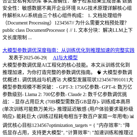
合企业私有知识库 事实准确性：基于检索结果生成答案 数据
安全性：敏感数据不离开企业环境 RAG技术原理详解核心组
件解析RAG系统由三个核心组件构成： 1. 文档处理组件
（Document Processing）1234567// 为什么需要文档预处理？
public class DocumentProcessor { // 1. 文本分块：解决LLM上下
文长度限制 ...
大模型参数调优深度指南：从训练优化到推理加速的完整实践
发表于
2025-06-29
|
AI与大模型
大模型参数调优是AI工程化的核心技能。本文从训练优化到
推理加速，为你打造完整的参数调优指南。 🧠 大模型参数调
优概述1. 调优挑战与机遇🚀 大模型发展现状1234567891011大
模型参数规模不断突破：- GPT-3: 1750亿参数- GPT-4: 数万亿
参数级别- Llama 2: 700亿参数- Claude 2: 数千亿参数调优挑
战：- 显存占用巨大 (70B模型需数百GB显存)- 训练成本高昂
(单次训练可能数万美元)- 推理延迟敏感 (用户体验要求毫秒级
响应)- 能耗巨大 (训练过程耗电相当于数百户家庭一年用电) 📊
调优核心目标1234567optimization_targets = { "内存效率": "降
低显存占用，支持更大模型", "计算效率": "加速训练和推理过