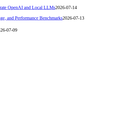
egrate OpenAI and Local LLMs
2026-07-14
sage, and Performance Benchmarks
2026-07-13
26-07-09