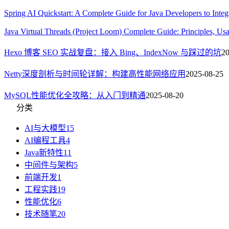
Spring AI Quickstart: A Complete Guide for Java Developers to Int
Java Virtual Threads (Project Loom) Complete Guide: Principles, U
Hexo 博客 SEO 实战复盘：接入 Bing、IndexNow 与踩过的坑
20
Netty深度剖析与时间轮详解：构建高性能网络应用
2025-08-25
MySQL性能优化全攻略：从入门到精通
2025-08-20
分类
AI与大模型
15
AI编程工具
4
Java新特性
11
中间件与架构
5
前端开发
1
工程实践
19
性能优化
6
技术随笔
20