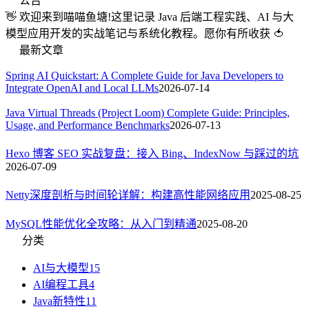
公告
👋 欢迎来到喵喵鱼塘!这里记录 Java 后端工程实践、AI 与大
模型应用开发的实战笔记与系统化教程。愿你有所收获 🍅
最新文章
Spring AI Quickstart: A Complete Guide for Java Developers to
Integrate OpenAI and Local LLMs
2026-07-14
Java Virtual Threads (Project Loom) Complete Guide: Principles,
Usage, and Performance Benchmarks
2026-07-13
Hexo 博客 SEO 实战复盘：接入 Bing、IndexNow 与踩过的坑
2026-07-09
Netty深度剖析与时间轮详解：构建高性能网络应用
2025-08-25
MySQL性能优化全攻略：从入门到精通
2025-08-20
分类
AI与大模型
15
AI编程工具
4
Java新特性
11